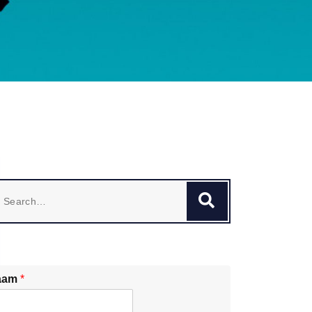
earch
Search
r:
aam
*