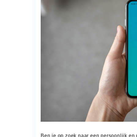
FOTOHOESJE
IN
EEN
HANDOMDRAAI
Ben je op zoek naar een persoonlijk en