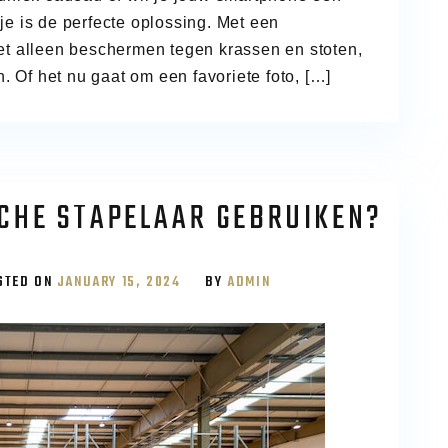
e is de perfecte oplossing. Met een
et alleen beschermen tegen krassen en stoten,
n. Of het nu gaat om een favoriete foto, […]
CHE STAPELAAR GEBRUIKEN?
STED ON
JANUARY 15, 2024
BY
ADMIN
HE
R
N?