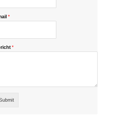
ail
*
richt
*
Submit