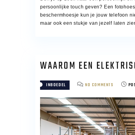
persoonlijke touch geven? Een fotohoesj
beschermhoesje kun je jouw telefoon ni
maar ook een stukje van jezelf laten zie
WAAROM EEN ELEKTRIS
ON
INBOEDEL
NO COMMENTS
PO
WAAROM
EEN
ELEKTRISC
STAPELAA
GEBRUIKE