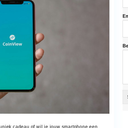
Em
Be
 uniek cadeau of wil je jouw smartphone een