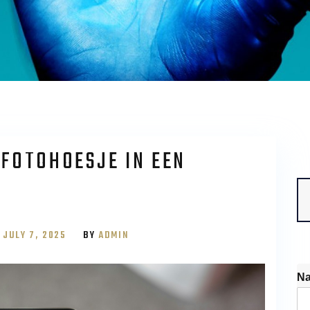
 FOTOHOESJE IN EEN
S
fo
N
JULY 7, 2025
BY
ADMIN
N