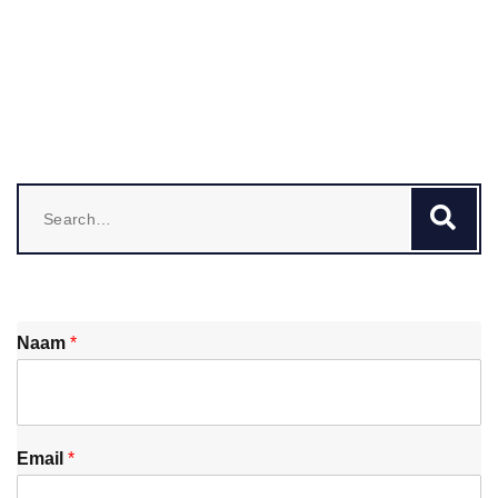
Search
Se
for:
Naam
*
Email
*