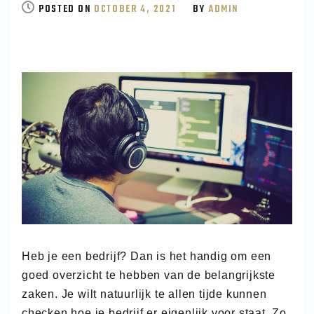
INZICHT
POSTED ON
OCTOBER 4, 2021
BY
ADMIN
IN
JE
BEDRIJF
Heb je een bedrijf? Dan is het handig om een
goed overzicht te hebben van de belangrijkste
zaken. Je wilt natuurlijk te allen tijde kunnen
checken hoe je bedrijf er eigenlijk voor staat. Zo