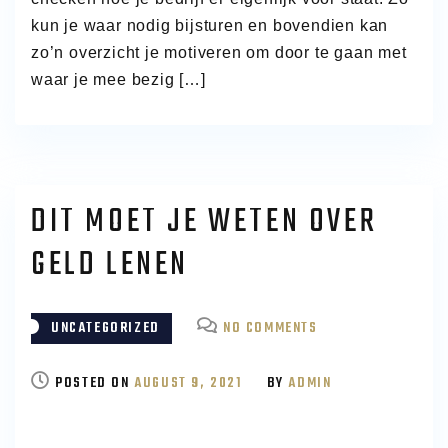
kun je waar nodig bijsturen en bovendien kan
zo’n overzicht je motiveren om door te gaan met
waar je mee bezig […]
DIT MOET JE WETEN OVER
GELD LENEN
ON
UNCATEGORIZED
NO COMMENTS
DIT
MOET
POSTED ON
AUGUST 9, 2021
BY
ADMIN
JE
WETEN