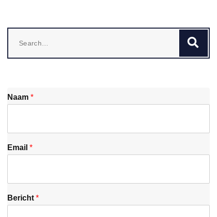
Search
Se
for:
Naam
*
Email
*
Bericht
*