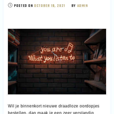
MOET
POSTED ON
OCTOBER 19, 2021
BY
ADMIN
JE
DRAADLOZE
OORDOPJES
BESTELLEN?
DE
4
REDENEN
UITGELICHT!
Wil je binnenkort nieuwe draadloze oordopjes
bestellen, dan maak je een zeer verstandig